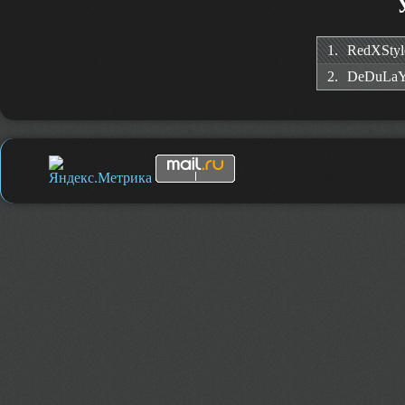
1.
RedXStyl
2.
DeDuLa