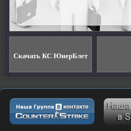
Скачать КС ЮнерБлет
Скачать КС ЮнерБлет
TV
- Русификатор меню, консоли, радио
Бла-бла-бла
- Быстрый доступ к серверу
- Включен практически весь коннект
- Красивый дизайн игры
- Новые логотипы
- Cупер закупки от ЮнерБлет