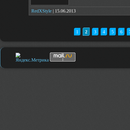
RedXStyle
| 15.06.2013
1
2
3
4
5
6